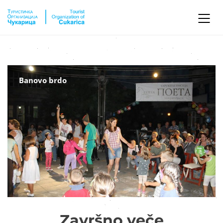
Banovo brdo
Završno veče