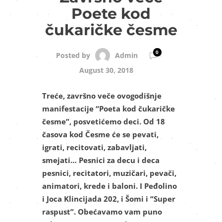
Poete kod
čukaričke česme
0
Admin
Posted by
August 30, 2018
Treće, završno veče ovogodišnje
manifestacije “Poeta kod čukaričke
česme”, posvetićemo deci. Od 18
časova kod Česme će se pevati,
igrati, recitovati, zabavljati,
smejati… Pesnici za decu i deca
pesnici, recitatori, muzičari, pevači,
animatori, krede i baloni. I Peđolino
i Joca Klincijada 202, i Šomi i “Super
raspust”. Obećavamo vam puno