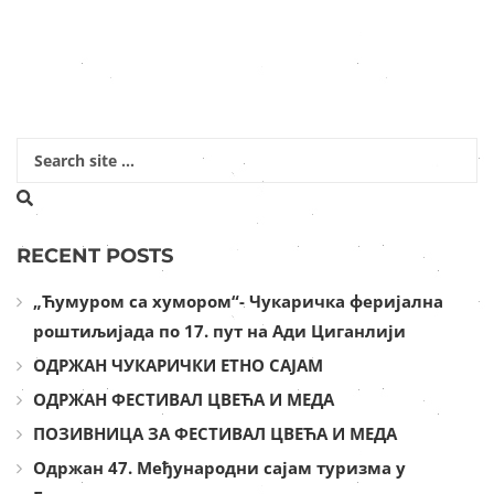
RECENT POSTS
„Ћумуром са хумором“- Чукаричка феријална
роштиљијада по 17. пут на Ади Циганлији
ОДРЖАН ЧУКАРИЧКИ ЕТНО САЈАМ
ОДРЖАН ФЕСТИВАЛ ЦВЕЋА И МЕДА
ПОЗИВНИЦА ЗА ФЕСТИВАЛ ЦВЕЋА И МЕДА
Одржан 47. Међународни сајам туризма у