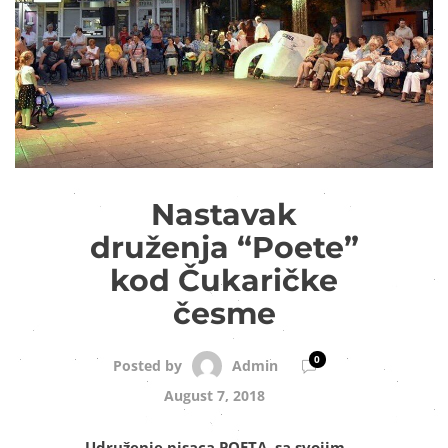
Nastavak
druženja “Poete”
kod Čukaričke
česme
0
Admin
Posted by
August 7, 2018
Udruženje pisaca POETA, sa svojim