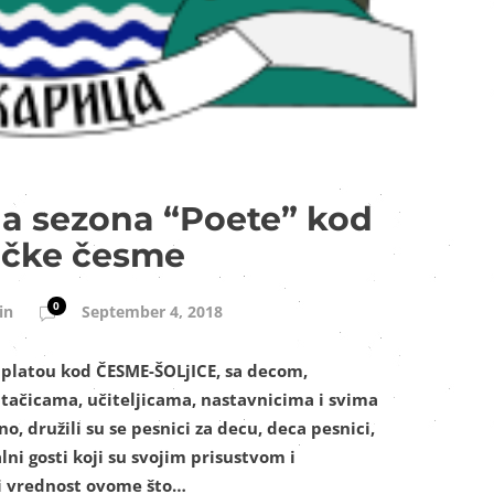
na sezona “Poete” kod
ičke česme
0
in
September 4, 2018
 platou kod ČESME-ŠOLjICE, sa decom,
tačicama, učiteljicama, nastavnicima i svima
rno, družili su se pesnici za decu, deca pesnici,
lni gosti koji su svojim prisustvom i
i vrednost ovome što…