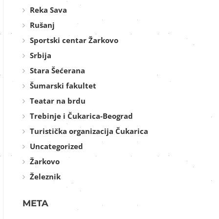
Reka Sava
Rušanj
Sportski centar Žarkovo
Srbija
Stara Šećerana
Šumarski fakultet
Teatar na brdu
Trebinje i Čukarica-Beograd
Turistička organizacija Čukarica
Uncategorized
Žarkovo
Železnik
META