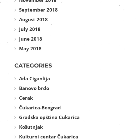
November 2018
September 2018
August 2018
July 2018
June 2018
May 2018
CATEGORIES
Ada Ciganlija
Banovo brdo
Cerak
Čukarica-Beograd
Gradska opština Čukarica
Košutnjak
Kulturni centar Čukarica