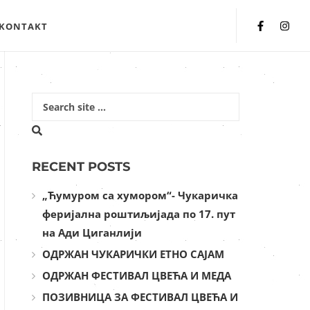
KONTAKT
RECENT POSTS
„Ћумуром са хумором“- Чукаричка
феријална роштиљијада по 17. пут
на Ади Циганлији
ОДРЖАН ЧУКАРИЧКИ ЕТНО САЈАМ
ОДРЖАН ФЕСТИВАЛ ЦВЕЋА И МЕДА
ПОЗИВНИЦА ЗА ФЕСТИВАЛ ЦВЕЋА И