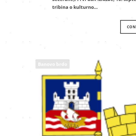
tribina o kulturno…
CON
Banovo brdo