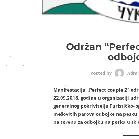
Održan “Perfec
odboj
Admi
Posted by
Manifestacija „Perfect couple 2“ održ
22.09.2018. godine u organizaciji ud
generalnog pokrivitelja Turističko- 
mešovitih parova odbojke na pesku po
na terenu za odbojku na pesku u sk