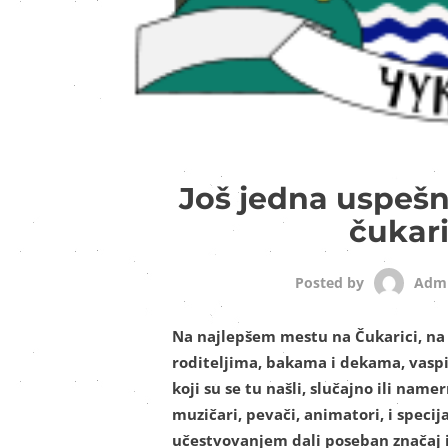
Još jedna uspeš
čukar
Adm
Posted by
Na najlepšem mestu na Čukarici, na
roditeljima, bakama i dekama, vaspi
koji su se tu našli, slučajno ili name
muzičari, pevači, animatori, i specija
učestvovanjem dali poseban značaj 