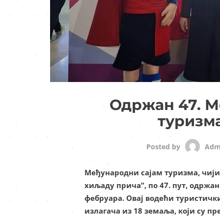
Одржан 47. М
туризма
Adm
Posted by
Међународни сајам туризма, чији 
хиљаду прича”, по 47. пут, одржан 
фебруара. Овај водећи туристички
излагача из 18 земаља, који су п