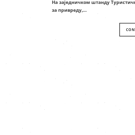
На заједничком штанду Туристичк
за привреду,…
CON