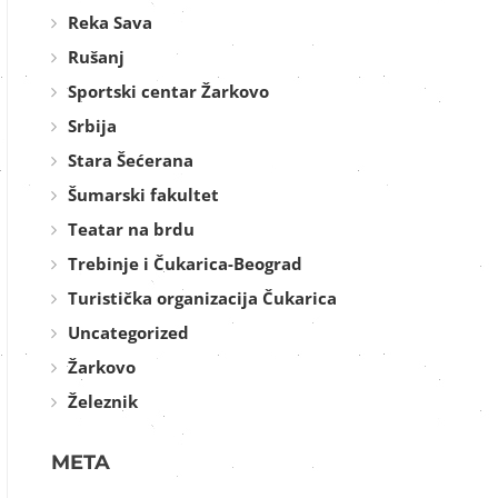
Reka Sava
Rušanj
Sportski centar Žarkovo
Srbija
Stara Šećerana
Šumarski fakultet
Teatar na brdu
Trebinje i Čukarica-Beograd
Turistička organizacija Čukarica
Uncategorized
Žarkovo
Železnik
META