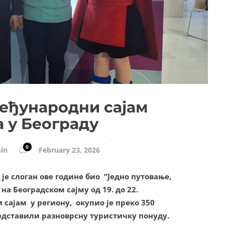
еђународни сајам
 у Београду
0
in
February 23, 2026
је слоган ове године био “Једно путовање,
на Београдском сајму од 19. до 22.
 сајам у региону, окупио је преко 350
редставили разноврсну туристичку понуду.