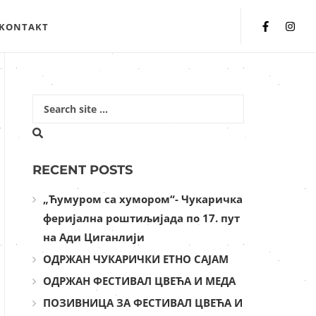
KONTAKT
RECENT POSTS
„Ћумуром са хумором“- Чукаричка
феријална роштиљијада по 17. пут
на Ади Циганлији
ОДРЖАН ЧУКАРИЧКИ ЕТНО САЈАМ
ОДРЖАН ФЕСТИВАЛ ЦВЕЋА И МЕДА
ПОЗИВНИЦА ЗА ФЕСТИВАЛ ЦВЕЋА И