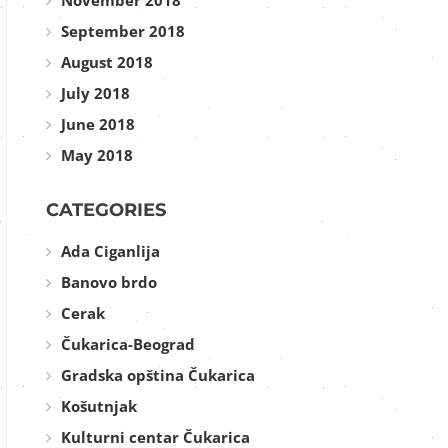
November 2018
September 2018
August 2018
July 2018
June 2018
May 2018
CATEGORIES
Ada Ciganlija
Banovo brdo
Cerak
Čukarica-Beograd
Gradska opština Čukarica
Košutnjak
Kulturni centar Čukarica