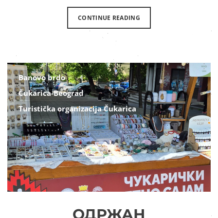
CONTINUE READING
Banovo brdo
Čukarica-Beograd
Turistička organizacija Čukarica
ОДРЖАН