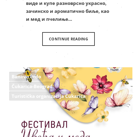
виде и купе разноврсно украсно,
зачинско и ароматично биље, као
и мед и пчелиње…
CONTINUE READING
Banovo brdo
Čukarica-Beograd
Turistička organizacija Čukarica