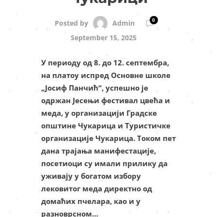
0
Admin
Posted by
September 15, 2025
У периоду од 8. до 12. септембра,
на платоу испред Основне школе
„Јосиф Панчић“, успешно је
одржан Јесењи фестивал цвећа и
меда, у организацији Градске
општине Чукарица и Туристичке
организације Чукарица. Током пет
дана трајања манифестације,
посетиоци су имали прилику да
уживају у богатом избору
лековитог меда директно од
домаћих пчелара, као и у
разноврсном…