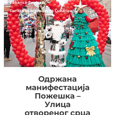
Čukarica-Beograd
Turistička organizacija Čukarica
Одржана
манифестација
Пожешка –
Улица
отвореног срца