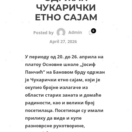
ЧУКАРИЧКИ
ЕТНО САЈАМ
0
Admin
Posted by
April 27, 2026
У периоду од 20. до 26. априла на
платоу Основне школе „Јосиф
Панчић“ на Бановом брду одржан
је Чукарички етно сајам, који је
окупио бројне излагаче из
области старих заната и домаће
радиности, као и велики број
посетилаца. Посетиоци су имали
прилику да виде и купе
разноврсне рукотворине,