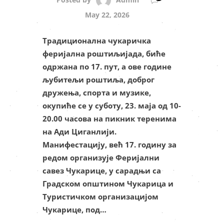
May 22, 2026
Традиционална чукаричка
феријална роштиљијада, биће
одржана по 17. пут, а ове године
љубитељи роштиља, доброг
дружења, спорта и музике,
окупиће се у суботу, 23. маја од 10-
20.00 часова на пикник теренима
на Ади Циганлији.
Манифестацију, већ 17. годину за
редом организује Феријални
савез Чукарице, у сарадњи са
Градском општином Чукарица и
Туристичком организацијом
Чукарице, под…