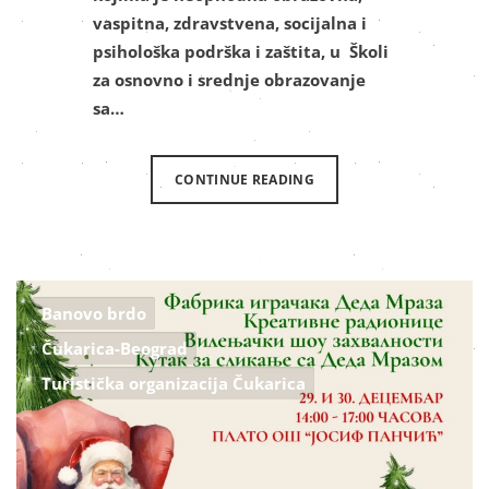
vaspitna, zdravstvena, socijalna i
psihološka podrška i zaštita, u Školi
za osnovno i srednje obrazovanje
sa…
CONTINUE READING
Banovo brdo
Čukarica-Beograd
Turistička organizacija Čukarica