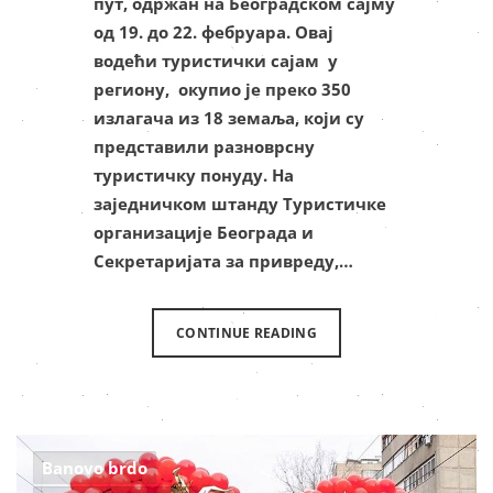
пут, одржан на Београдском сајму
од 19. до 22. фебруара. Овај
водећи туристички сајам у
региону, окупио је преко 350
излагача из 18 земаља, који су
представили разноврсну
туристичку понуду. На
заједничком штанду Туристичке
организације Београда и
Секретаријата за привреду,…
CONTINUE READING
Banovo brdo