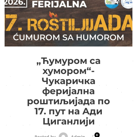
„Ћумуром са
хумором“-
Чукаричка
феријална
роштиљијада по
17. пут на Ади
Циганлији
0
Admin
Posted by