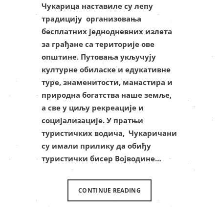
Чукарица наставиле су лепу
традицију организовања
бесплатних једнодневних излета
за грађане са територије ове
општине. Путовања укључују
културне обиласке и едукативне
туре, знаменитости, манастира и
природна богатства наше земље,
а све у циљу рекреације и
социјализације. У пратњи
туристичких водича, Чукаричани
су имали прилику да обиђу
туристички бисер Војводине…
CONTINUE READING