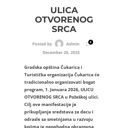
ULICA
OTVORENOG
SRCA
0
Admin
Posted by
December 20, 2025
Gradska opština Čukarica i
Turistička organizacija Čukarica će
tradicionalno organizovati bogat
program, 1. Januara 2026, ULICU
OTVORENOG SRCA u Požeškoj ulici.
Cilj ove manifestacije je
prikupljanje sredstava za decu i
odrasle sa smetnjama u razvoju
kojima je neophodna obrazovna,