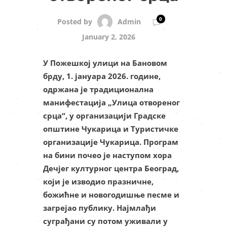
0
Admin
Posted by
January 2, 2026
У Пожешкој улици на Бановом
брду, 1. јануара 2026. године,
одржана је традиционална
манифестација „Улица отвореног
срца“, у организацији Градске
општине Чукарица и Туристичке
организације Чукарица. Програм
на бини почео је наступом хора
Дечјег културног центра Београд,
који је изводио празничне,
божићне и новогодишње песме и
загрејао публику. Најмлађи
суграђани су потом уживали у