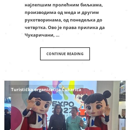
најлепшим пролећним биљкама,
производима од меда и другим
рукотворинама, од понедељка до
четвртка. Ово је права прилика да
Чукаричани, …
CONTINUE READING
Turistička organizacija Čukarica