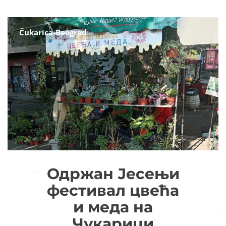
Čukarica-Beograd
Одржан Јесењи
фестивал цвећа
и меда на
Чукарици