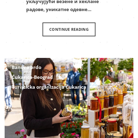
укључујући везене и хеклане
радове, уникатне одевне…
CONTINUE READING
Banovo brdo
Čukarica-Beograd
Turistička organizacija Čukarica