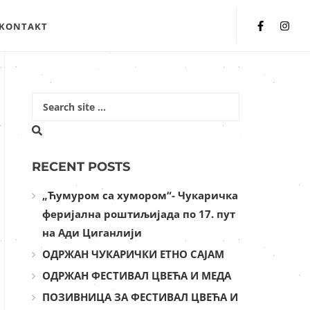
KONTAKT
RECENT POSTS
„Ћумуром са хумором“- Чукаричка
феријална роштиљијада по 17. пут
на Ади Циганлији
ОДРЖАН ЧУКАРИЧКИ ЕТНО САЈАМ
ОДРЖАН ФЕСТИВАЛ ЦВЕЋА И МЕДА
ПОЗИВНИЦА ЗА ФЕСТИВАЛ ЦВЕЋА И