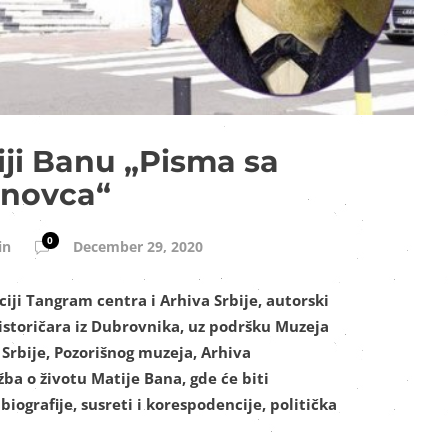
iji Banu „Pisma sa
novca“
0
in
December 29, 2020
ciji Tangram centra i Arhiva Srbije, autorski
, istoričara iz Dubrovnika, uz podršku Muzeja
Srbije, Pozorišnog muzeja, Arhiva
žba o životu Matije Bana, gde će biti
biografije, susreti i korespodencije, politička