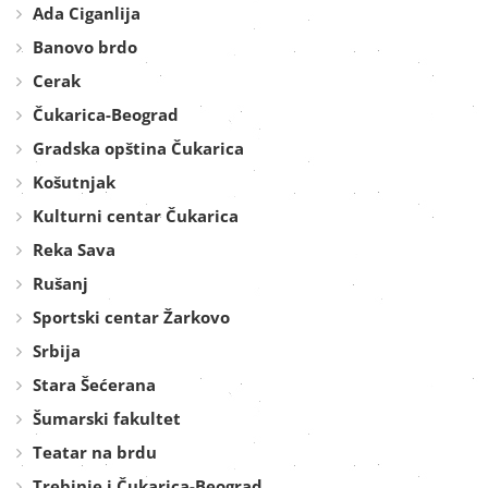
Ada Ciganlija
Banovo brdo
Cerak
Čukarica-Beograd
Gradska opština Čukarica
Košutnjak
Kulturni centar Čukarica
Reka Sava
Rušanj
Sportski centar Žarkovo
Srbija
Stara Šećerana
Šumarski fakultet
Teatar na brdu
Trebinje i Čukarica-Beograd