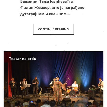
Бањанин, Тања Јовићевић и
Филип Жмахер, што је награђено
дуготрајним и снажним…
CONTINUE READING
Teatar na brdu