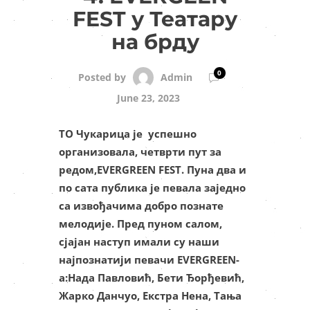
FEST у Театару
на брду
0
Admin
Posted by
June 23, 2023
ТО Чукарица је успешно
организовала, четврти пут за
редом,EVERGREEN FEST. Пуна два и
по сата публика је певала заједно
са извођачима добро познате
мелодије. Пред пуном салом,
сјајан наступ имали су наши
најпознатији певачи EVERGREEN-
a:Нада Павловић, Бети Ђорђевић,
Жарко Данчуо, Екстра Нена, Тања