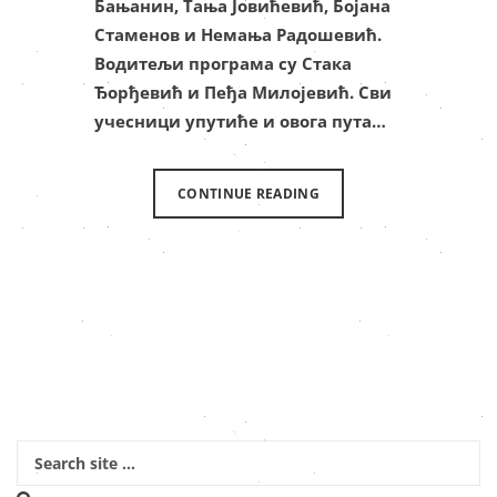
Бањанин, Тања Јовићевић, Бојана
Стаменов и Немања Радошевић.
Водитељи програма су Стака
Ђорђевић и Пеђа Милојевић. Сви
учесници упутиће и овога пута…
CONTINUE READING