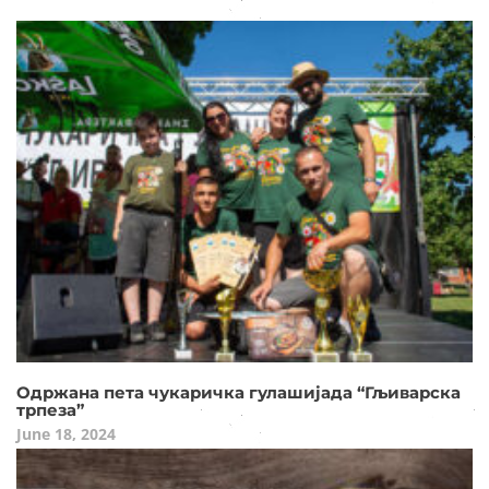
Одржана пета чукаричка гулашијада “Гљиварска
трпеза”
June 18, 2024