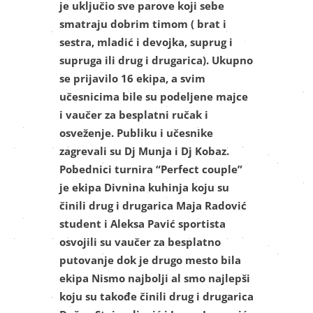
je uključio sve parove koji sebe
smatraju dobrim timom ( brat i
sestra, mladić i devojka, suprug i
supruga ili drug i drugarica). Ukupno
se prijavilo 16 ekipa, a svim
učesnicima bile su podeljene majce
i vaučer za besplatni ručak i
osveženje. Publiku i učesnike
zagrevali su Dj Munja i Dj Kobaz.
Pobednici turnira “Perfect couple”
je ekipa Divnina kuhinja koju su
činili drug i drugarica Maja Radović
student i Aleksa Pavić sportista
osvojili su vaučer za besplatno
putovanje dok je drugo mesto bila
ekipa Nismo najbolji al smo najlepši
koju su takođe činili drug i drugarica