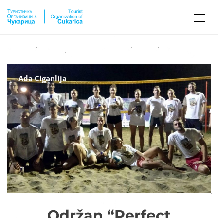
Ada Ciganlija
Održan “Perfect