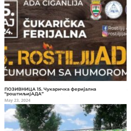
ПОЗИВНИЦА 15. Чукаричка феријална
“роштиљијАДА”
May 23, 2024