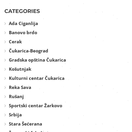
CATEGORIES
Ada Ciganlija
Banovo brdo
Cerak
Čukarica-Beograd
Gradska opština Čukarica
Košutnjak
Kulturni centar Čukarica
Reka Sava
Rušanj
Sportski centar Žarkovo
Srbija
Stara Šećerana