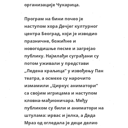
организације Чукарица.
Програм на бини почео је
наступом хора Дечјег културног
центра Београд, који је изводио
празничне, божићне и
новогодишње песме и загрејао
публику. Најмлађи суграђани су
потом уживали у представи
„Ледена краљица“ у извођењу Пан
театра, а осмехе су нарочито
измамили „Циркус аниматори“
са својим игрицама и наступом
кловна-мађионичара. Међу
публиком су били и аниматори на
штулама: ирвас и јелка, а Деда
Мраз од огледала је деци делио