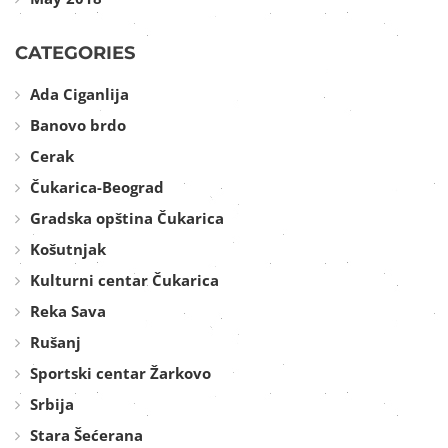
CATEGORIES
Ada Ciganlija
Banovo brdo
Cerak
Čukarica-Beograd
Gradska opština Čukarica
Košutnjak
Kulturni centar Čukarica
Reka Sava
Rušanj
Sportski centar Žarkovo
Srbija
Stara Šećerana