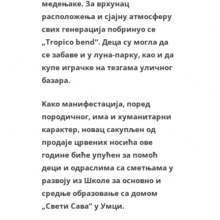
медењаке. За врхунац
расположења и сјајну атмосферу
свих генерација побринуо се
„Tropico bend“. Деца су могла да
се забаве и у луна-парку, као и да
купе играчке на тезгама уличног
базара.
Kако манифестација, поред
породичног, има и хуманитарни
карактер, новац сакупљен од
продаје црвених носића ове
године биће упућен за помоћ
деци и одраслима са сметњама у
развоју из Школе за основно и
средње образовање са домом
„Свети Сава“ у Умци.