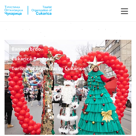
Banovo brdo
Čukarica-Beograd
Turistička organizacija Čukarica