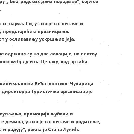
у „ Београдских дана породице“, који се
.
 се најмлађи, уз своје васпитаче и
ју предстојећим празницима,
т у осликавању ускршњих јаја.
 одржане су на две локације, на платоу
новом брду и на Цераку, код вртића
ужили чланови Већа општине Чукарица
 директорка Туристичке организације
окупљања, промоције љубави и
се дечица, уз своје васпитаче и родитеље,
 и радују“, рекла је Стана Лукић.