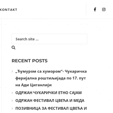
KONTAKT
RECENT POSTS
„Ћумуром са хумором“- Чукаричка
феријална роштиљијада по 17. пут
на Ади Циганлији
ОДРЖАН ЧУКАРИЧКИ ЕТНО САЈАМ
ОДРЖАН ФЕСТИВАЛ ЦВЕЋА И МЕДА
ПОЗИВНИЦА ЗА ФЕСТИВАЛ ЦВЕЋА И