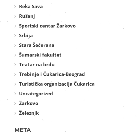
Reka Sava
Rušanj
Sportski centar Žarkovo
Srbija
Stara Šećerana
Šumarski fakultet
Teatar na brdu
Trebinje i Čukarica-Beograd
Turistička organizacija Čukarica
Uncategorized
Žarkovo
Železnik
META