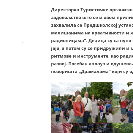
Директорка Туристичке организац
задовољство што се и овом прил
захвалила се Предшколској устан
малишанима на креативности и ж
радионицама“. Дечица су са пун
јаја, а потом су се придружили 
ритмове и инструменте, као рад
развој. Посебан аплауз и одушев
позоришта „Драмалама“ који су о