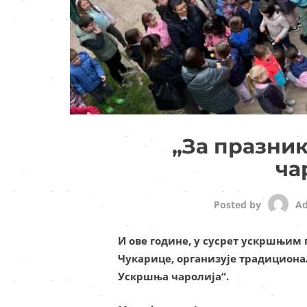
„За празни
ча
A
Posted by
И ове године, у сусрет ускршњим
Чукарице, организује традициона
Ускршња чаролија“.