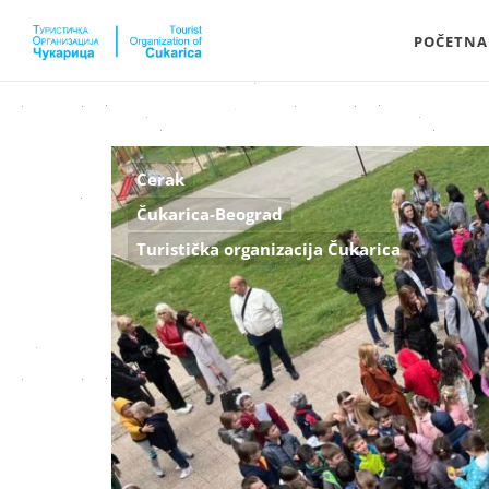
POČETNA
Cerak
Čukarica-Beograd
Turistička organizacija Čukarica