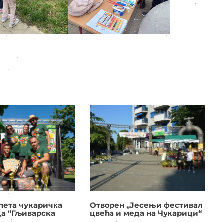
пета чукаричка
Отворен „Јесењи фестивал
да “Гљиварска
цвећа и меда на Чукарици“