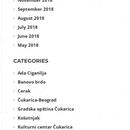
November 2018
September 2018
August 2018
July 2018
June 2018
May 2018
CATEGORIES
Ada Ciganlija
Banovo brdo
Cerak
Čukarica-Beograd
Gradska opština Čukarica
Košutnjak
Kulturni centar Čukarica