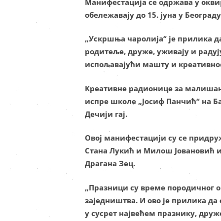
Манифестација се одржава у оквир
обележавају до 15. јуна у Београду
„Ускршња чаролија“ је прилика да
родитеље, друже, уживају и раду
испољавајући машту и креативнос
Креативне радионице за малишане
испре школе „Јосиф Панчић“ на Ба
Дечији гај.
Овој манифестацији су се придр
Стана Лукић и Милош Јовановић и
Драгана Зец.
„Празници су време породичног 
заједништва. И ово је прилика да 
у сусрет највећем празнику, друже