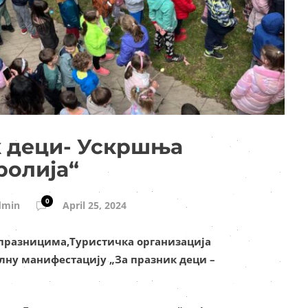
к деци- Ускршња
ролија“
0
dmin
April 25, 2024
 празницима,Туристичка организација
лну манифестацију „За празник деци –