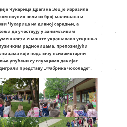
ије Чукарица Драгана Зец је изразила
иком окупио велики број малишана и
ови Чукарица на дивној сарадњи, а
ељи да учествују у занимљивим
о умешности и маште украшавала ускршња
и музичким радионицама, препознајући
ионицама које подстичу психомоторни
љење упућени су глумцима дечијег
диграли представу „Фабрика чоколаде“.