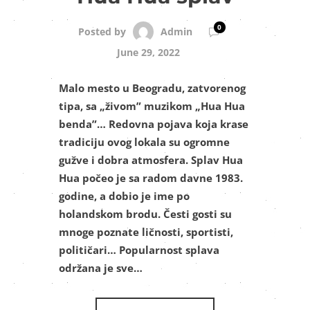
0
Admin
Posted by
June 29, 2022
Malo mesto u Beogradu, zatvorenog
tipa, sa „živom” muzikom „Hua Hua
benda”… Redovna pojava koja krase
tradiciju ovog lokala su ogromne
gužve i dobra atmosfera. Splav Hua
Hua počeo je sa radom davne 1983.
godine, a dobio je ime po
holandskom brodu. Česti gosti su
mnoge poznate ličnosti, sportisti,
političari… Popularnost splava
održana je sve…