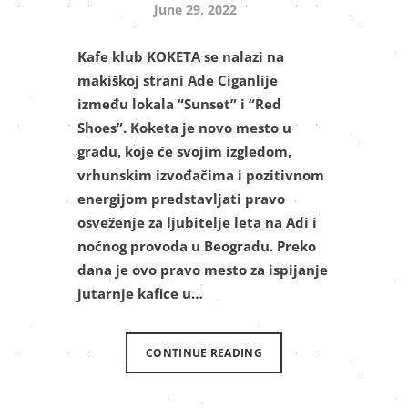
June 29, 2022
Kafe klub KOKETA se nalazi na
makiškoj strani Ade Ciganlije
između lokala “Sunset” i “Red
Shoes”. Koketa je novo mesto u
gradu, koje će svojim izgledom,
vrhunskim izvođačima i pozitivnom
energijom predstavljati pravo
osveženje za ljubitelje leta na Adi i
noćnog provoda u Beogradu. Preko
dana je ovo pravo mesto za ispijanje
jutarnje kafice u…
CONTINUE READING