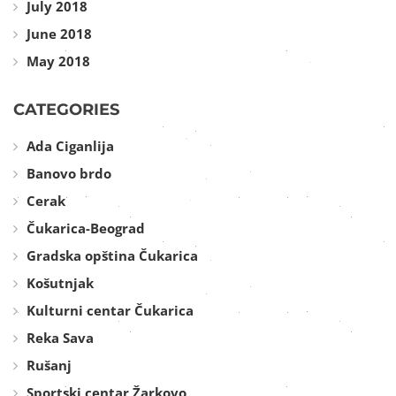
July 2018
June 2018
May 2018
CATEGORIES
Ada Ciganlija
Banovo brdo
Cerak
Čukarica-Beograd
Gradska opština Čukarica
Košutnjak
Kulturni centar Čukarica
Reka Sava
Rušanj
Sportski centar Žarkovo