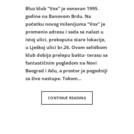
Bluz klub “Vox” je osnovan 1995.
godine na Banovom Brdu. Na
početku novog milenijuma “Vox” je
promenio adresu i sada se nalazi u
istoj ulici, prekoputa stare lokacije,
u Lješkoj ulici br.26. Ovom selidbom
klub dobija prelepu baštu- terasu sa
fantastičnim pogledom na Novi
Beograd i Adu, a prostor je pogodniji
za žive nastupe. Tokom…
CONTINUE READING