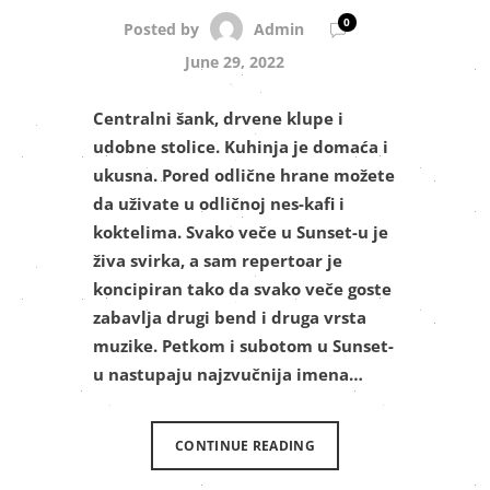
0
Admin
Posted by
June 29, 2022
Centralni šank, drvene klupe i
udobne stolice. Kuhinja je domaća i
ukusna. Pored odlične hrane možete
da uživate u odličnoj nes-kafi i
koktelima. Svako veče u Sunset-u je
živa svirka, a sam repertoar je
koncipiran tako da svako veče goste
zabavlja drugi bend i druga vrsta
muzike. Petkom i subotom u Sunset-
u nastupaju najzvučnija imena…
CONTINUE READING