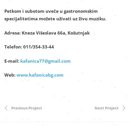
Petkom i subotom uveče u gastronomskim
specijalitetima možete uživati uz živu muziku.
Adresa:
Kneza Višeslava 66a, Košutnjak
Telefon:
011/354-33-44
E-mail:
kafanica77@gmail.com
Web:
www.kafanicabg.com
Previous Project
Next Project