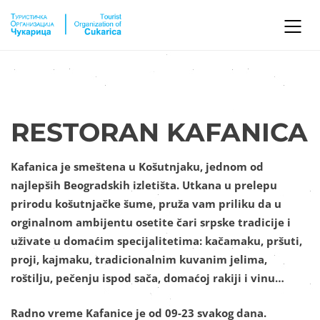
RESTORAN KAFANICA
Kafanica je smeštena u Košutnjaku, jednom od
najlepših Beogradskih izletišta. Utkana u prelepu
prirodu košutnjačke šume, pruža vam priliku da u
orginalnom ambijentu osetite čari srpske tradicije i
uživate u domaćim specijalitetima: kačamaku, pršuti,
proji, kajmaku, tradicionalnim kuvanim jelima,
roštilju, pečenju ispod sača, domaćoj rakiji i vinu…
Radno vreme Kafanice je od 09-23 svakog dana.