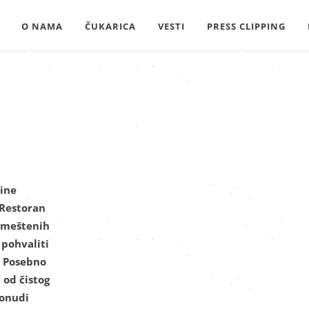
O NAMA
ČUKARICA
VESTI
PRESS CLIPPING
ine
 Restoran
smeštenih
 pohvaliti
. Posebno
 od čistog
ponudi