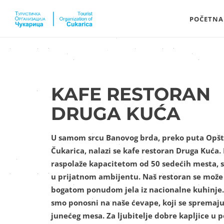
POČETNA
KAFE RESTORAN
DRUGA KUĆA
U samom srcu Banovog brda, preko puta Opšt
Čukarica, nalazi se kafe restoran Druga Kuća.
raspolaže kapacitetom od 50 sedećih mesta, 
u prijatnom ambijentu. Naš restoran se može
bogatom ponudom jela iz nacionalne kuhinje
smo ponosni na naše ćevape, koji se spremaju
junećeg mesa. Za ljubitelje dobre kapljice u 