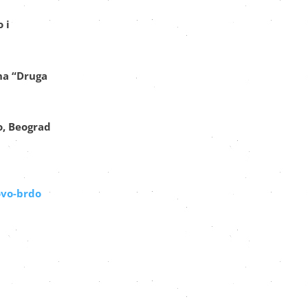
 i
ana “Druga
o, Beograd
vo-brdo