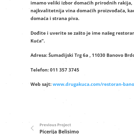
imamo veliki izbor domaćih prirodnih rakija,
najkvalitetnija vina domaćih proizvođača, kao
domaća i strana piva.
Dođite i uverite se zašto je ime našeg restor
Kuća”.
Adresa:
Šumadijski Trg 6a , 11030 Banovo Brd
Telefon:
011 357 3745
Web sajt:
www.drugakuca.com/restoran-bano
Previous Project
Picerija Belisimo